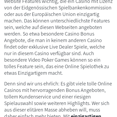
Website Features wichtig, die ein Casino mit Lizenz
von der Eidgenössischen Spielbankenkommission
oder aus der Europäischen Union einzigartig
machen. Das können unterschiedlichste Features
sein, welche auf diesen Webseiten angeboten
werden. So etwa besondere Casino Bonus
Angebote, die man in keinem anderen Casino
findet oder exklusive Live Dealer Spiele, welche
nur in diesem Casino verfügbar sind. Auch
besondere Video Poker Games können so ein
tolles Feature sein, das eine Online Spielothek zu
etwas Einzigartigem macht.
Denn sind wir uns ehrlich: Es gibt viele tolle Online
Casinos mit hervorragenden Bonus Angeboten,
tollem Kundenservice und einer riesigen
Spielauswahl sowie weiteren Highlights. Wer sich
aus dieser elitären Masse abheben will, muss
daher einfach mehr bieten. Mit
einzigartigen