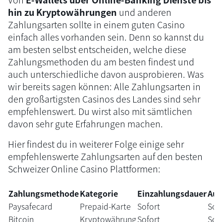
hin zu Kryptowährungen
und anderen
Zahlungsarten sollte in einem guten Casino
einfach alles vorhanden sein. Denn so kannst du
am besten selbst entscheiden, welche diese
Zahlungsmethoden du am besten findest und
auch unterschiedliche davon ausprobieren. Was
wir bereits sagen können: Alle Zahlungsarten in
den großartigsten Casinos des Landes sind sehr
empfehlenswert. Du wirst also mit sämtlichen
davon sehr gute Erfahrungen machen.
Hier findest du in weiterer Folge einige sehr
empfehlenswerte Zahlungsarten auf den besten
Schweizer Online Casino Plattformen:
Zahlungsmethode
Kategorie
Einzahlungsdauer
Aus
Paysafecard
Prepaid-Karte
Sofort
Sof
Bitcoin
Kryptowährung
Sofort
Sof