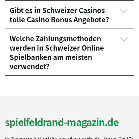
Gibt es in Schweizer Casinos
tolle Casino Bonus Angebote?
Welche Zahlungsmethoden
werden in Schweizer Online
Spielbanken am meisten
verwendet?
spielfeldrand-magazin.de