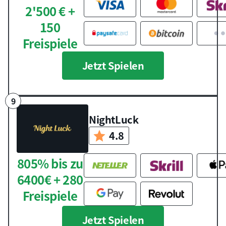
2'500 € +
150
Freispiele
Jetzt Spielen
NightLuck
4.8
805% bis zu
6400€ + 280
Freispiele
Jetzt Spielen