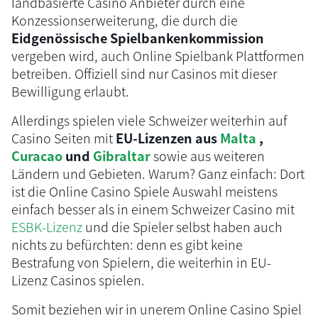
landbasierte Casino Anbieter durch eine
Konzessionserweiterung, die durch die
Eidgenössische Spielbankenkommission
vergeben wird, auch Online Spielbank Plattformen
betreiben. Offiziell sind nur Casinos mit dieser
Bewilligung erlaubt.
Allerdings spielen viele Schweizer weiterhin auf
Casino Seiten mit
EU-Lizenzen aus
Malta
,
Curacao
und
Gibraltar
sowie aus weiteren
Ländern und Gebieten. Warum? Ganz einfach: Dort
ist die Online Casino Spiele Auswahl meistens
einfach besser als in einem Schweizer Casino mit
ESBK-Lizenz
und die Spieler selbst haben auch
nichts zu befürchten: denn es gibt keine
Bestrafung von Spielern, die weiterhin in EU-
Lizenz Casinos spielen.
Somit beziehen wir in unerem Online Casino Spiel