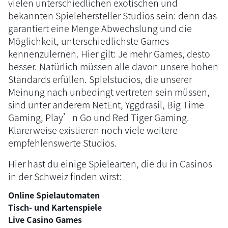
vielen unterschiedlichen exotischen und
bekannten Spielehersteller Studios sein: denn das
garantiert eine Menge Abwechslung und die
Möglichkeit, unterschiedlichste Games
kennenzulernen. Hier gilt: Je mehr Games, desto
besser. Natürlich müssen alle davon unsere hohen
Standards erfüllen. Spielstudios, die unserer
Meinung nach unbedingt vertreten sein müssen,
sind unter anderem NetEnt, Yggdrasil, Big Time
Gaming, Play’n Go und Red Tiger Gaming.
Klarerweise existieren noch viele weitere
empfehlenswerte Studios.
Hier hast du einige Spielearten, die du in Casinos
in der Schweiz finden wirst:
Online Spielautomaten
Tisch- und Kartenspiele
Live Casino Games