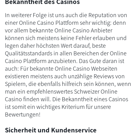
Bekanntheit des Casinos
In weiterer Folge ist uns auch die Reputation von
einer Online Casino Plattform sehr wichtig: denn
vor allem bekannte Online Casino Anbieter
können sich meistens keine Fehler erlauben und
legen daher höchsten Wert darauf, beste
Qualitätsstandards in allen Bereichen der Online
Casino Plattform anzubieten. Das Gute daran ist
auch: Für bekannte Online Casino Webseiten
existieren meistens auch unzählige Reviews von
Spielern, die ebenfalls hilfreich sein können, wenn
man ein empfehlenswertes Schweizer Online
Casino finden will. Die Bekanntheit eines Casinos
ist somit ein wichtiges Kriterium für unsere
Bewertungen!
Sicherheit und Kundenservice