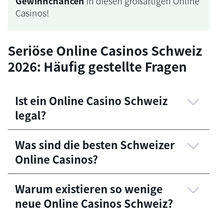
Gewinnchancen
in diesen großartigen Online
Casinos!
Seriöse Online Casinos Schweiz
2026: Häufig gestellte Fragen
Ist ein Online Casino Schweiz
legal?
Was sind die besten Schweizer
Online Casinos?
Warum existieren so wenige
neue Online Casinos Schweiz?