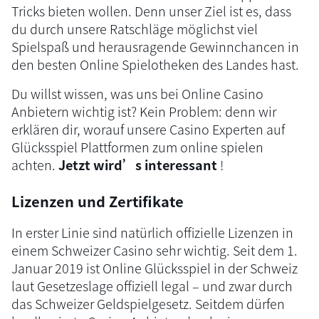
Tricks bieten wollen. Denn unser Ziel ist es, dass
du durch unsere Ratschläge möglichst viel
Spielspaß und herausragende Gewinnchancen in
den besten Online Spielotheken des Landes hast.
Du willst wissen, was uns bei Online Casino
Anbietern wichtig ist? Kein Problem: denn wir
erklären dir, worauf unsere Casino Experten auf
Glücksspiel Plattformen zum online spielen
achten.
Jetzt wird’s interessant
!
Lizenzen und Zertifikate
In erster Linie sind natürlich offizielle Lizenzen in
einem Schweizer Casino sehr wichtig. Seit dem 1.
Januar 2019 ist Online Glücksspiel in der Schweiz
laut Gesetzeslage offiziell legal – und zwar durch
das Schweizer Geldspielgesetz. Seitdem dürfen