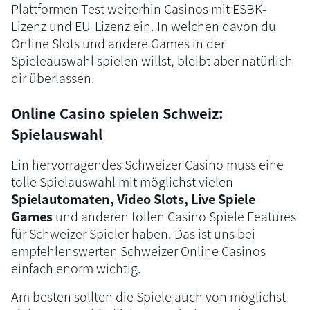
Plattformen Test weiterhin Casinos mit ESBK-
Lizenz und EU-Lizenz ein. In welchen davon du
Online Slots und andere Games in der
Spieleauswahl spielen willst, bleibt aber natürlich
dir überlassen.
Online Casino spielen Schweiz:
Spielauswahl
Ein hervorragendes Schweizer Casino muss eine
tolle Spielauswahl mit möglichst vielen
Spielautomaten, Video Slots, Live Spiele
Games
und anderen tollen Casino Spiele Features
für Schweizer Spieler haben. Das ist uns bei
empfehlenswerten Schweizer Online Casinos
einfach enorm wichtig.
Am besten sollten die Spiele auch von möglichst