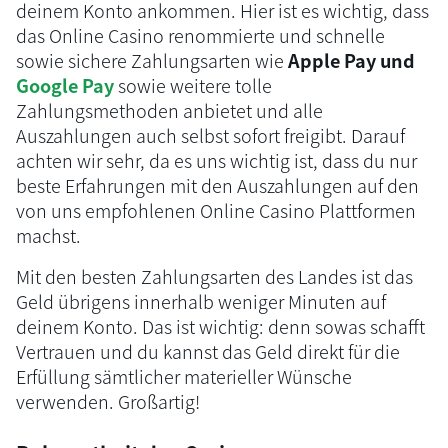
deinem Konto ankommen. Hier ist es wichtig, dass
das Online Casino renommierte und schnelle
sowie sichere Zahlungsarten wie
Apple Pay und
Google Pay
sowie weitere tolle
Zahlungsmethoden anbietet und alle
Auszahlungen auch selbst sofort freigibt. Darauf
achten wir sehr, da es uns wichtig ist, dass du nur
beste Erfahrungen mit den Auszahlungen auf den
von uns empfohlenen Online Casino Plattformen
machst.
Mit den besten Zahlungsarten des Landes ist das
Geld übrigens innerhalb weniger Minuten auf
deinem Konto. Das ist wichtig: denn sowas schafft
Vertrauen und du kannst das Geld direkt für die
Erfüllung sämtlicher materieller Wünsche
verwenden. Großartig!