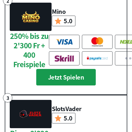
Mino
5.0
250% bis zu
2'300 Fr +
400
Freispiele
Jetzt Spielen
SlotsVader
5.0