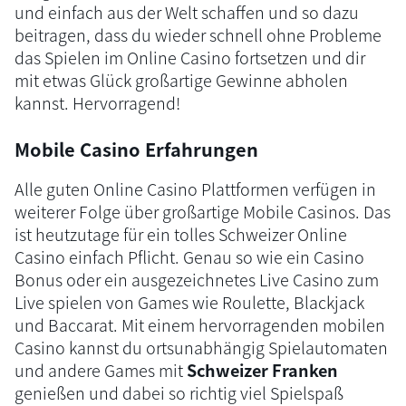
und einfach aus der Welt schaffen und so dazu
beitragen, dass du wieder schnell ohne Probleme
das Spielen im Online Casino fortsetzen und dir
mit etwas Glück großartige Gewinne abholen
kannst. Hervorragend!
Mobile Casino Erfahrungen
Alle guten Online Casino Plattformen verfügen in
weiterer Folge über großartige Mobile Casinos. Das
ist heutzutage für ein tolles Schweizer Online
Casino einfach Pflicht. Genau so wie ein Casino
Bonus oder ein ausgezeichnetes Live Casino zum
Live spielen von Games wie Roulette, Blackjack
und Baccarat. Mit einem hervorragenden mobilen
Casino kannst du ortsunabhängig Spielautomaten
und andere Games mit
Schweizer Franken
genießen und dabei so richtig viel Spielspaß