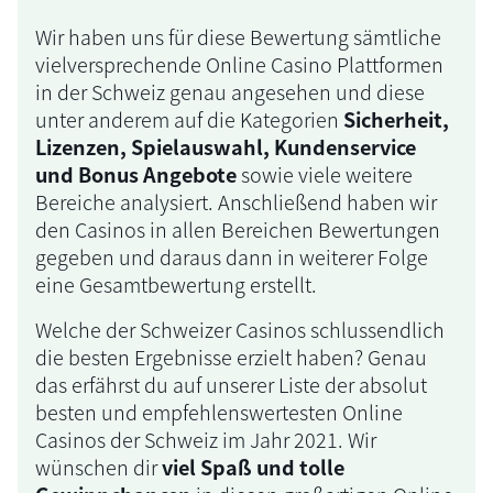
Wir haben uns für diese Bewertung sämtliche
vielversprechende Online Casino Plattformen
in der Schweiz genau angesehen und diese
unter anderem auf die Kategorien
Sicherheit,
Lizenzen, Spielauswahl, Kundenservice
und Bonus Angebote
sowie viele weitere
Bereiche analysiert. Anschließend haben wir
den Casinos in allen Bereichen Bewertungen
gegeben und daraus dann in weiterer Folge
eine Gesamtbewertung erstellt.
Welche der Schweizer Casinos schlussendlich
die besten Ergebnisse erzielt haben? Genau
das erfährst du auf unserer Liste der absolut
besten und empfehlenswertesten Online
Casinos der Schweiz im Jahr 2021. Wir
wünschen dir
viel Spaß und tolle