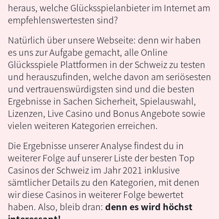
heraus, welche Glücksspielanbieter im Internet am
empfehlenswertesten sind?
Natürlich über unsere Webseite: denn wir haben
es uns zur Aufgabe gemacht, alle Online
Glücksspiele Plattformen in der Schweiz zu testen
und herauszufinden, welche davon am seriösesten
und vertrauenswürdigsten sind und die besten
Ergebnisse in Sachen Sicherheit, Spielauswahl,
Lizenzen, Live Casino und Bonus Angebote sowie
vielen weiteren Kategorien erreichen.
Die Ergebnisse unserer Analyse findest du in
weiterer Folge auf unserer Liste der besten Top
Casinos der Schweiz im Jahr 2021 inklusive
sämtlicher Details zu den Kategorien, mit denen
wir diese Casinos in weiterer Folge bewertet
haben. Also, bleib dran:
denn es wird höchst
interessant!