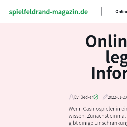
spielfeldrand-magazin.de
Onlin
Onli
le
Info
Evi Becker
2022-01-20
Wenn Casinospieler in ei
wissen. Zunächst einmal
gibt einige Einschränkun