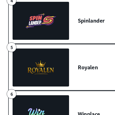
Spinlander
Royalen
Winplace