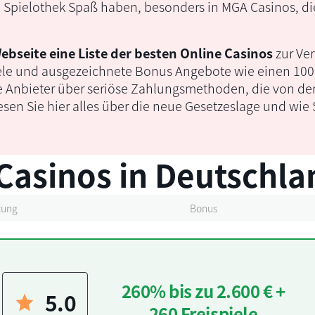
 Spielothek Spaß haben, besonders in MGA Casinos, di
ebseite eine Liste der besten Online Casinos
zur Ver
piele und ausgezeichnete Bonus Angebote wie einen 1
 Anbieter über seriöse Zahlungsmethoden, die von de
esen Sie hier alles über die neue Gesetzeslage und wi
 Casinos in Deutschl
tung
Bonus
260% bis zu 2.600 € +
5.0
260 Freispiele