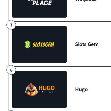
Slots Gem
Hugo