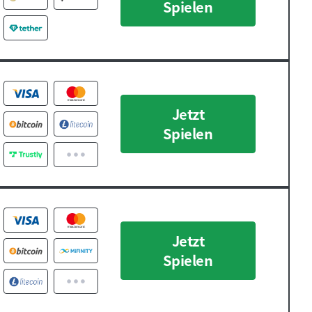
Spielen
Jetzt
Spielen
Jetzt
Spielen